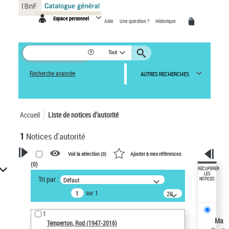
Panneau de gestion des cookies
Espace personnel
Aide
Une question ?
Historique
Tout
Recherche avancée
AUTRES RECHERCHES
Accueil
Liste de notices d’autorité
1
Notices d'autorité
Voir la sélection (
0
)
Ajouter à mes références
(
0
)
VOTRE RECHERCHE
RÉCUPÉRER
LES
Tri par :
Défaut
NOTICES
Recherche avancée dans les
sur 1
notices d’autorité
20
résultats/page
Œuvres liées à l'auteur :
1
Temperton, Rod (1947-2016)
Ma
Temperton, Rod (1947-2016)