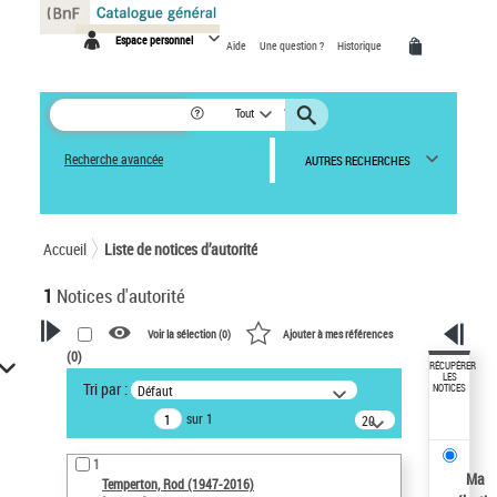
Panneau de gestion des cookies
Espace personnel
Aide
Une question ?
Historique
Tout
Recherche avancée
AUTRES RECHERCHES
Accueil
Liste de notices d’autorité
1
Notices d'autorité
Voir la sélection (
0
)
Ajouter à mes références
(
0
)
VOTRE RECHERCHE
RÉCUPÉRER
LES
Tri par :
Défaut
NOTICES
Recherche avancée dans les
sur 1
notices d’autorité
20
résultats/page
Œuvres liées à l'auteur :
1
Temperton, Rod (1947-2016)
Ma
Temperton, Rod (1947-2016)