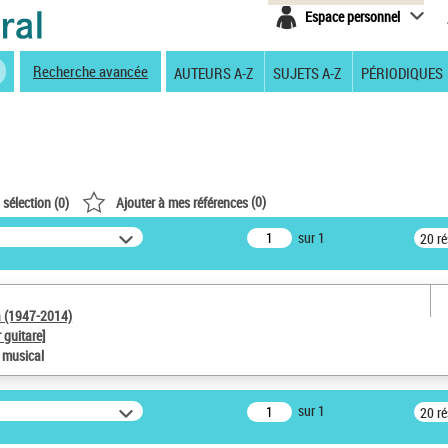
Espace personnel
Recherche avancée
AUTEURS A-Z
SUJETS A-Z
PÉRIODIQUES
(
0
)
 sélection (
0
)
Ajouter à mes références
sur 1
20 r
a (1947-2014)
 guitare]
e musical
sur 1
20 r