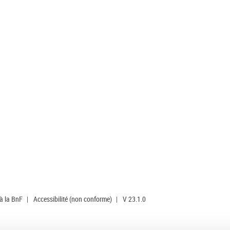
 à la BnF
|
Accessibilité (non conforme)
|
V 23.1.0