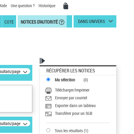
Aide
Une question ?
Historique
DANS UNIVERS
COTE
NOTICES D'AUTORITÉ
RÉCUPÉRER LES NOTICES
ésultats/page
Ma sélection
(
0
)
Télécharger/Imprimer
Envoyer par courriel
Exporter dans un tableau
Transférer pour un SGB
ésultats/page
Tous les résultats
(
1
)