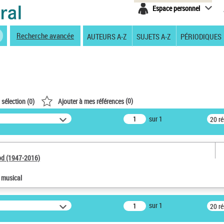
Espace personnel
Recherche avancée
AUTEURS A-Z
SUJETS A-Z
PÉRIODIQUES
(
0
)
 sélection (
0
)
Ajouter à mes références
sur 1
20 r
od (1947-2016)
e musical
sur 1
20 r