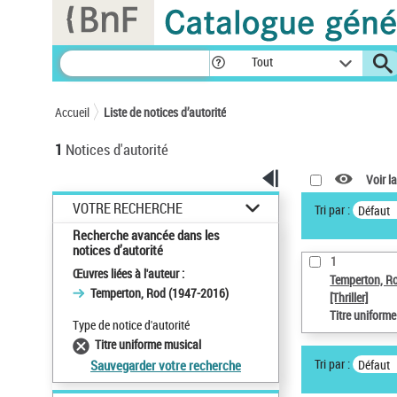
Panneau de gestion des cookies
Tout
Accueil
Liste de notices d’autorité
1
Notices d'autorité
Voir la
VOTRE RECHERCHE
Tri par :
Défaut
Recherche avancée dans les
notices d’autorité
1
Œuvres liées à l'auteur :
Temperton, R
Temperton, Rod (1947-2016)
[Thriller]
Titre uniform
Type de notice d'autorité
Titre uniforme musical
Tri par :
Défaut
Sauvegarder votre recherche