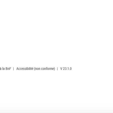
 à la BnF
|
Accessibilité (non conforme)
|
V 23.1.0