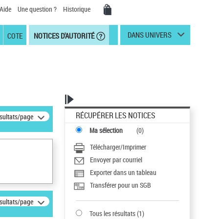
Aide
Une question ?
Historique
DANS UNIVERS
COTE
NOTICES D'AUTORITÉ
RÉCUPÉRER LES NOTICES
ésultats/page
Ma sélection
(
0
)
Télécharger/Imprimer
Envoyer par courriel
Exporter dans un tableau
Transférer pour un SGB
ésultats/page
Tous les résultats
(
1
)