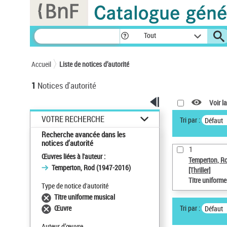
Panneau de gestion des cookies
Tout
Accueil
Liste de notices d’autorité
1
Notices d'autorité
Voir la
VOTRE RECHERCHE
Tri par :
Défaut
Recherche avancée dans les
notices d’autorité
1
Œuvres liées à l'auteur :
Temperton, R
Temperton, Rod (1947-2016)
[Thriller]
Titre uniform
Type de notice d'autorité
Titre uniforme musical
Tri par :
Œuvre
Défaut
Auteur d’œuvre