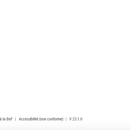
 à la BnF
|
Accessibilité (non conforme)
|
V 23.1.0