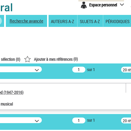
Espace personnel
Recherche avancée
AUTEURS A-Z
SUJETS A-Z
PÉRIODIQUES
(
0
)
 sélection (
0
)
Ajouter à mes références
sur 1
20 r
od (1947-2016)
e musical
sur 1
20 r