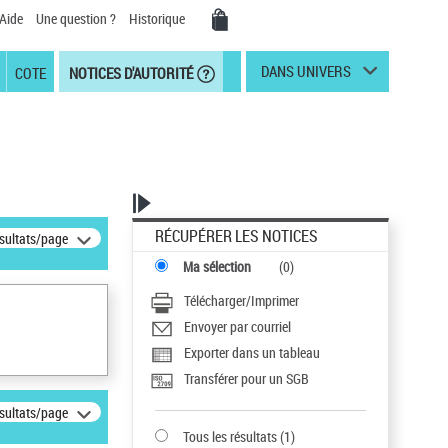
Aide
Une question ?
Historique
DANS UNIVERS
COTE
NOTICES D'AUTORITÉ
RÉCUPÉRER LES NOTICES
ésultats/page
Ma sélection
(
0
)
Télécharger/Imprimer
Envoyer par courriel
Exporter dans un tableau
Transférer pour un SGB
ésultats/page
Tous les résultats
(
1
)