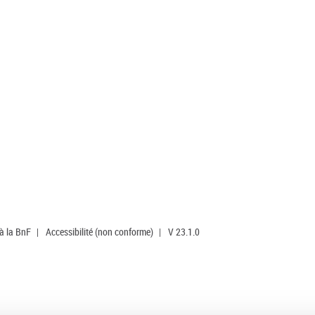
 à la BnF
|
Accessibilité (non conforme)
|
V 23.1.0