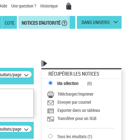
Aide
Une question ?
Historique
DANS UNIVERS
COTE
NOTICES D'AUTORITÉ
RÉCUPÉRER LES NOTICES
ésultats/page
Ma sélection
(
0
)
Télécharger/Imprimer
Envoyer par courriel
Exporter dans un tableau
Transférer pour un SGB
ésultats/page
Tous les résultats
(
1
)