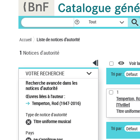
Panneau de gestion des cookies
Tout
Accueil
Liste de notices d’autorité
1
Notices d'autorité
Voir la
VOTRE RECHERCHE
Tri par :
Défaut
Recherche avancée dans les
notices d’autorité
1
Œuvres liées à l'auteur :
Temperton, R
Temperton, Rod (1947-2016)
[Thriller]
Titre uniform
Type de notice d'autorité
Titre uniforme musical
Tri par :
Défaut
Pays
ne s'applique pas