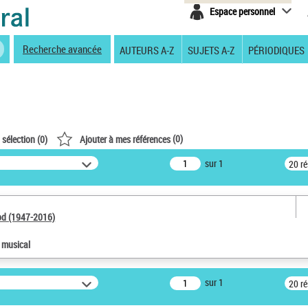
Espace personnel
Recherche avancée
AUTEURS A-Z
SUJETS A-Z
PÉRIODIQUES
(
0
)
 sélection (
0
)
Ajouter à mes références
sur 1
20 r
od (1947-2016)
e musical
sur 1
20 r