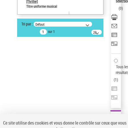
sélectio
[Thriller]
Auteur d’œuvre
Titre uniforme musical
(
0
)
Temperton, Rod (1947-2016)
Statut de la notice d’autorité
Tri par :
Défaut
Notice élémentaire
sur 1
20
résultats/page
Type de notice d'autorité
Titre uniforme musical
Sauvegarder votre recherche
AFFINER
Tous le
Type de notice d'autorité
résultat
(
1
)
Œuvre
(1)
Titre uniforme musical
(1)
Statut de la notice d’autorité
Pays
Auteur d’œuvre
Ce site utilise des cookies et vous donne le contrôle sur ceux que vous