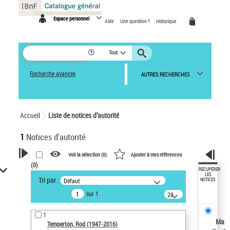
Panneau de gestion des cookies
Espace personnel
Aide
Une question ?
Historique
Tout
Recherche avancée
AUTRES RECHERCHES
Accueil
Liste de notices d’autorité
1
Notices d'autorité
Voir la sélection (
0
)
Ajouter à mes références
(
0
)
VOTRE RECHERCHE
RÉCUPÉRER
LES
Tri par :
Défaut
NOTICES
Recherche avancée dans les
sur 1
notices d’autorité
20
résultats/page
Œuvres liées à l'auteur :
1
Temperton, Rod (1947-2016)
Ma
Temperton, Rod (1947-2016)