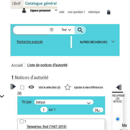
Panneau de gestion des cookies
Espace personnel
Aide
Une question ?
Historique
Tout
Recherche avancée
AUTRES RECHERCHES
Accueil
Liste de notices d’autorité
1
Notices d'autorité
Voir la sélection (
0
)
Ajouter à mes références
(
0
)
VOTRE RECHERCHE
RÉCUPÉRER
LES
Tri par :
Défaut
NOTICES
Recherche avancée dans les
sur 1
notices d’autorité
20
résultats/page
Œuvres liées à l'auteur :
1
Temperton, Rod (1947-2016)
Ma
Temperton, Rod (1947-2016)