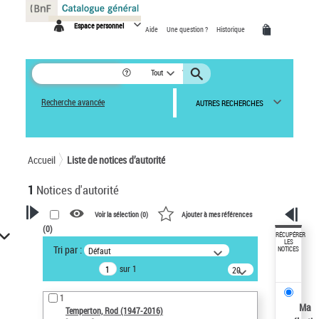
Panneau de gestion des cookies
Espace personnel
Aide
Une question ?
Historique
Tout
Recherche avancée
AUTRES RECHERCHES
Accueil
Liste de notices d’autorité
1
Notices d'autorité
Voir la sélection (
0
)
Ajouter à mes références
(
0
)
VOTRE RECHERCHE
RÉCUPÉRER
LES
Tri par :
Défaut
NOTICES
Recherche avancée dans les
sur 1
notices d’autorité
20
résultats/page
Œuvres liées à l'auteur :
1
Temperton, Rod (1947-2016)
Ma
Temperton, Rod (1947-2016)