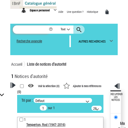
Panneau de gestion des cookies
Espace personnel
Aide
Une question ?
Historique
Tout
Recherche avancée
AUTRES RECHERCHES
Accueil
Liste de notices d’autorité
1
Notices d'autorité
Voir la sélection (
0
)
Ajouter à mes références
(
0
)
VOTRE RECHERCHE
RÉCUPÉRER
LES
Tri par :
Défaut
NOTICES
Recherche avancée dans les
sur 1
notices d’autorité
20
résultats/page
Œuvres liées à l'auteur :
1
Temperton, Rod (1947-2016)
Ma
Temperton, Rod (1947-2016)