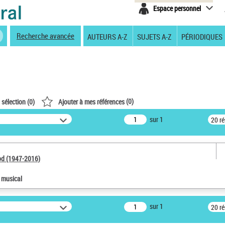
Espace personnel
Recherche avancée
AUTEURS A-Z
SUJETS A-Z
PÉRIODIQUES
(
0
)
 sélection (
0
)
Ajouter à mes références
sur 1
20 r
od (1947-2016)
e musical
sur 1
20 r