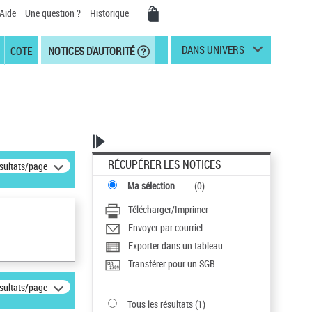
Aide
Une question ?
Historique
DANS UNIVERS
COTE
NOTICES D'AUTORITÉ
RÉCUPÉRER LES NOTICES
ésultats/page
Ma sélection
(
0
)
Télécharger/Imprimer
Envoyer par courriel
Exporter dans un tableau
Transférer pour un SGB
ésultats/page
Tous les résultats
(
1
)