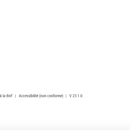
 à la BnF
|
Accessibilité (non conforme)
|
V 23.1.0