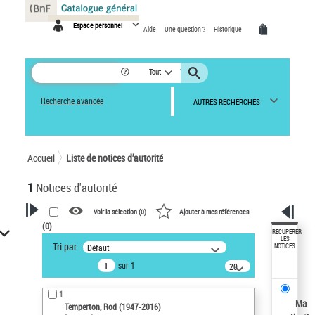
Panneau de gestion des cookies
Espace personnel
Aide
Une question ?
Historique
Tout
Recherche avancée
AUTRES RECHERCHES
Accueil
Liste de notices d’autorité
1
Notices d'autorité
Voir la sélection (
0
)
Ajouter à mes références
(
0
)
VOTRE RECHERCHE
RÉCUPÉRER
LES
Tri par :
Défaut
NOTICES
Recherche avancée dans les
sur 1
notices d’autorité
20
résultats/page
Œuvres liées à l'auteur :
1
Temperton, Rod (1947-2016)
Ma
Temperton, Rod (1947-2016)