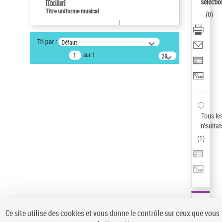
sélectio
[Thriller]
Auteur d’œuvre
Titre uniforme musical
(
0
)
Temperton, Rod (1947-2016)
Sauvegarder votre recherche
Tri par :
Défaut
AFFINER
sur 1
20
résultats/page
Type de notice d'autorité
Œuvre
(1)
Titre uniforme musical
(1)
Statut de la notice d’autorité
Tous le
résultat
Pays
(
1
)
Auteur d’œuvre
Ce site utilise des cookies et vous donne le contrôle sur ceux que vous