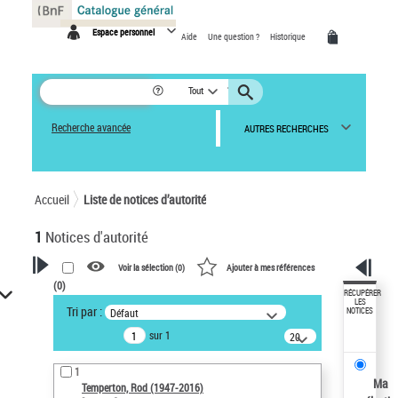
Panneau de gestion des cookies
Espace personnel
Aide
Une question ?
Historique
Tout
Recherche avancée
AUTRES RECHERCHES
Accueil
Liste de notices d’autorité
1
Notices d'autorité
Voir la sélection (
0
)
Ajouter à mes références
(
0
)
VOTRE RECHERCHE
RÉCUPÉRER
LES
Tri par :
Défaut
NOTICES
Recherche avancée dans les
sur 1
notices d’autorité
20
résultats/page
Œuvres liées à l'auteur :
1
Temperton, Rod (1947-2016)
Ma
Temperton, Rod (1947-2016)