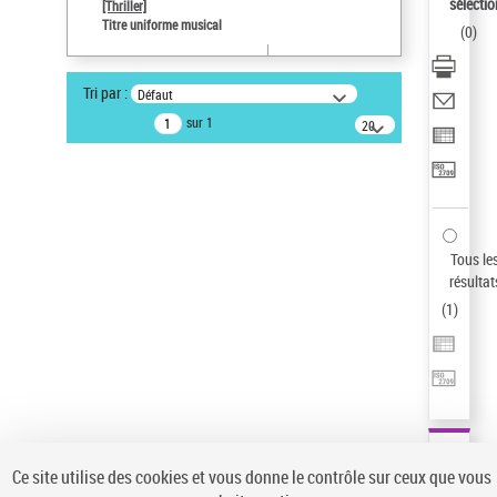
sélectio
[Thriller]
Pays
Titre uniforme musical
(
0
)
ne s'applique pas
Sauvegarder votre recherche
Tri par :
Défaut
AFFINER
sur 1
20
résultats/page
Type de notice d'autorité
Œuvre
(1)
Titre uniforme musical
(1)
Statut de la notice d’autorité
Tous le
résultat
Pays
(
1
)
Auteur d’œuvre
Ce site utilise des cookies et vous donne le contrôle sur ceux que vous