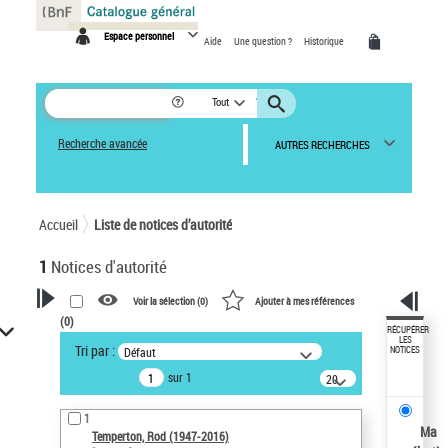
Panneau de gestion des cookies
Espace personnel
Aide
Une question ?
Historique
Tout
Recherche avancée
AUTRES RECHERCHES
Accueil
Liste de notices d’autorité
1
Notices d'autorité
Voir la sélection (
0
)
Ajouter à mes références
(
0
)
VOTRE RECHERCHE
RÉCUPÉRER
LES
Tri par :
Défaut
NOTICES
Recherche avancée dans les
sur 1
notices d’autorité
20
résultats/page
Œuvres liées à l'auteur :
1
Temperton, Rod (1947-2016)
Ma
Temperton, Rod (1947-2016)