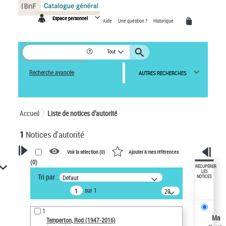
Panneau de gestion des cookies
Espace personnel
Aide
Une question ?
Historique
Tout
Recherche avancée
AUTRES RECHERCHES
Accueil
Liste de notices d’autorité
1
Notices d'autorité
Voir la sélection (
0
)
Ajouter à mes références
(
0
)
VOTRE RECHERCHE
RÉCUPÉRER
LES
Tri par :
Défaut
NOTICES
Recherche avancée dans les
sur 1
notices d’autorité
20
résultats/page
Œuvres liées à l'auteur :
1
Temperton, Rod (1947-2016)
Ma
Temperton, Rod (1947-2016)