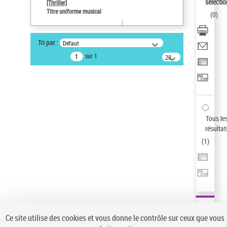
sélectio
[Thriller]
Auteur d’œuvre
Titre uniforme musical
(
0
)
Temperton, Rod (1947-2016)
Statut de la notice d’autorité
Tri par :
Défaut
Notice élémentaire
sur 1
20
résultats/page
Type de notice d'autorité
Titre uniforme musical
Sauvegarder votre recherche
AFFINER
Tous le
Type de notice d'autorité
résultat
(
1
)
Œuvre
(1)
Titre uniforme musical
(1)
Statut de la notice d’autorité
Pays
Auteur d’œuvre
Ce site utilise des cookies et vous donne le contrôle sur ceux que vous