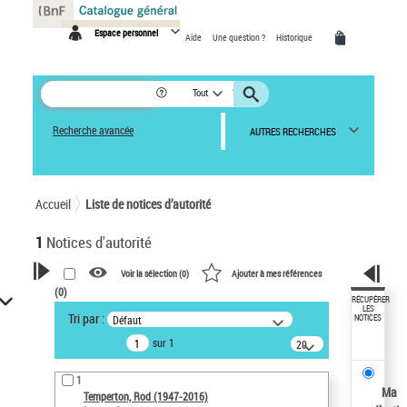
Panneau de gestion des cookies
Espace personnel
Aide
Une question ?
Historique
Tout
Recherche avancée
AUTRES RECHERCHES
Accueil
Liste de notices d’autorité
1
Notices d'autorité
Voir la sélection (
0
)
Ajouter à mes références
(
0
)
VOTRE RECHERCHE
RÉCUPÉRER
LES
Tri par :
Défaut
NOTICES
Recherche avancée dans les
sur 1
notices d’autorité
20
résultats/page
Œuvres liées à l'auteur :
1
Temperton, Rod (1947-2016)
Ma
Temperton, Rod (1947-2016)