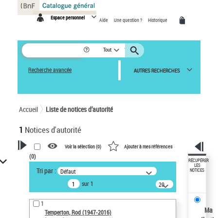
Panneau de gestion des cookies
Espace personnel
Aide
Une question ?
Historique
Tout
Recherche avancée
AUTRES RECHERCHES
Accueil
Liste de notices d’autorité
1
Notices d'autorité
Voir la sélection (
0
)
Ajouter à mes références
(
0
)
VOTRE RECHERCHE
RÉCUPÉRER
LES
Tri par :
Défaut
NOTICES
Recherche avancée dans les
sur 1
notices d’autorité
20
résultats/page
Œuvres liées à l'auteur :
1
Temperton, Rod (1947-2016)
Ma
Temperton, Rod (1947-2016)