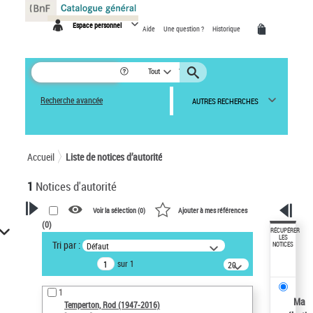
Panneau de gestion des cookies
Espace personnel
Aide
Une question ?
Historique
Tout
Recherche avancée
AUTRES RECHERCHES
Accueil
Liste de notices d’autorité
1
Notices d'autorité
Voir la sélection (
0
)
Ajouter à mes références
(
0
)
VOTRE RECHERCHE
RÉCUPÉRER
LES
Tri par :
Défaut
NOTICES
Recherche avancée dans les
sur 1
notices d’autorité
20
résultats/page
Œuvres liées à l'auteur :
1
Temperton, Rod (1947-2016)
Ma
Temperton, Rod (1947-2016)