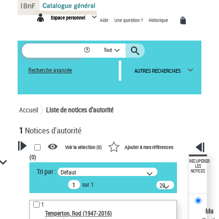
Panneau de gestion des cookies
Espace personnel
Aide
Une question ?
Historique
Tout
Recherche avancée
AUTRES RECHERCHES
Accueil
Liste de notices d’autorité
1
Notices d'autorité
Voir la sélection (
0
)
Ajouter à mes références
(
0
)
VOTRE RECHERCHE
RÉCUPÉRER
LES
Tri par :
Défaut
NOTICES
Recherche avancée dans les
sur 1
notices d’autorité
20
résultats/page
Œuvres liées à l'auteur :
1
Temperton, Rod (1947-2016)
Ma
Temperton, Rod (1947-2016)