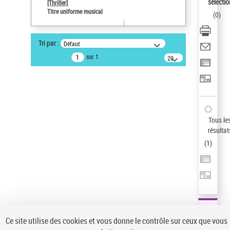
Sauvegarder votre recherche
sélectio
[Thriller]
Titre uniforme musical
(
0
)
AFFINER
Type de notice d'autorité
Tri par :
Défaut
Œuvre
(1)
sur 1
20
résultats/page
Titre uniforme musical
(1)
Statut de la notice d’autorité
Pays
Auteur d’œuvre
Tous le
résultat
(
1
)
Ce site utilise des cookies et vous donne le contrôle sur ceux que vous