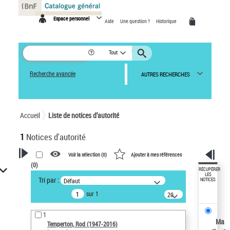
Panneau de gestion des cookies
Espace personnel
Aide
Une question ?
Historique
Tout
Recherche avancée
AUTRES RECHERCHES
Accueil
Liste de notices d’autorité
1
Notices d'autorité
Voir la sélection (
0
)
Ajouter à mes références
(
0
)
VOTRE RECHERCHE
RÉCUPÉRER
LES
Tri par :
Défaut
NOTICES
Recherche avancée dans les
sur 1
notices d’autorité
20
résultats/page
Œuvres liées à l'auteur :
1
Temperton, Rod (1947-2016)
Ma
Temperton, Rod (1947-2016)