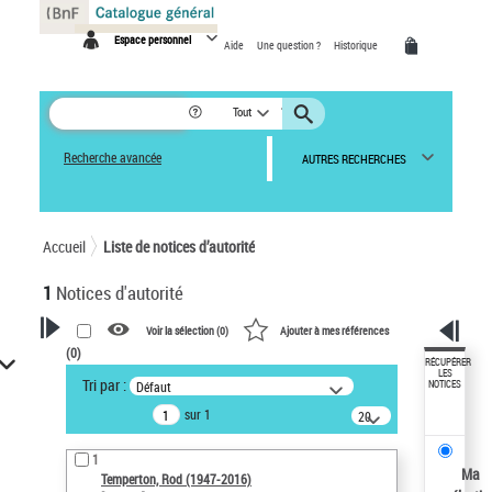
Panneau de gestion des cookies
Espace personnel
Aide
Une question ?
Historique
Tout
Recherche avancée
AUTRES RECHERCHES
Accueil
Liste de notices d’autorité
1
Notices d'autorité
Voir la sélection (
0
)
Ajouter à mes références
(
0
)
VOTRE RECHERCHE
RÉCUPÉRER
LES
Tri par :
Défaut
NOTICES
Recherche avancée dans les
sur 1
notices d’autorité
20
résultats/page
Œuvres liées à l'auteur :
1
Temperton, Rod (1947-2016)
Ma
Temperton, Rod (1947-2016)