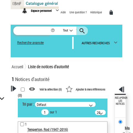
Panneau de gestion des cookies
Espace personnel
Aide
Une question ?
Historique
Tout
Recherche avancée
AUTRES RECHERCHES
Accueil
Liste de notices d’autorité
1
Notices d'autorité
Voir la sélection (
0
)
Ajouter à mes références
(
0
)
VOTRE RECHERCHE
RÉCUPÉRER
LES
Tri par :
Défaut
NOTICES
Recherche avancée dans les
sur 1
notices d’autorité
20
résultats/page
Œuvres liées à l'auteur :
1
Temperton, Rod (1947-2016)
Ma
Temperton, Rod (1947-2016)