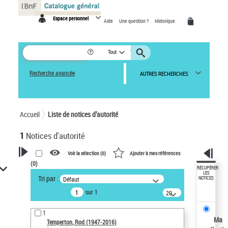
Panneau de gestion des cookies
Espace personnel
Aide
Une question ?
Historique
Tout
Recherche avancée
AUTRES RECHERCHES
Accueil
Liste de notices d’autorité
1
Notices d'autorité
Voir la sélection (
0
)
Ajouter à mes références
(
0
)
VOTRE RECHERCHE
RÉCUPÉRER
LES
Tri par :
Défaut
NOTICES
Recherche avancée dans les
sur 1
notices d’autorité
20
résultats/page
Œuvres liées à l'auteur :
1
Temperton, Rod (1947-2016)
Ma
Temperton, Rod (1947-2016)