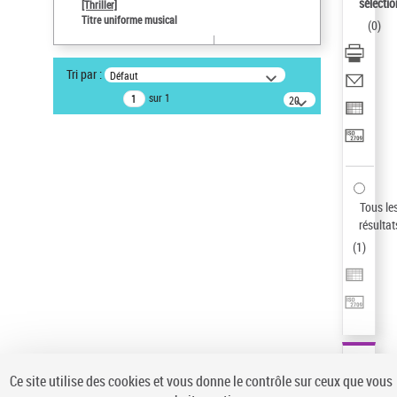
sélectio
[Thriller]
Pays
Titre uniforme musical
(
0
)
ne s'applique pas
Statut de la notice d’autorité
Tri par :
Défaut
Notice élémentaire
sur 1
20
résultats/page
Type de notice d'autorité
Œuvre
Titre uniforme musical
Sauvegarder votre recherche
Tous le
AFFINER
résultat
Type de notice d'autorité
(
1
)
Œuvre
(1)
Titre uniforme musical
(1)
Statut de la notice d’autorité
Pays
Auteur d’œuvre
Ce site utilise des cookies et vous donne le contrôle sur ceux que vous