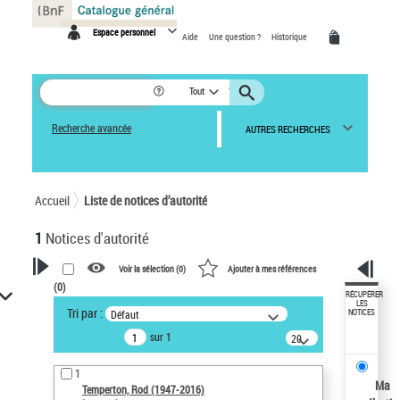
Panneau de gestion des cookies
Espace personnel
Aide
Une question ?
Historique
Tout
Recherche avancée
AUTRES RECHERCHES
Accueil
Liste de notices d’autorité
1
Notices d'autorité
Voir la sélection (
0
)
Ajouter à mes références
(
0
)
VOTRE RECHERCHE
RÉCUPÉRER
LES
Tri par :
Défaut
NOTICES
Recherche avancée dans les
sur 1
notices d’autorité
20
résultats/page
Œuvres liées à l'auteur :
1
Temperton, Rod (1947-2016)
Ma
Temperton, Rod (1947-2016)