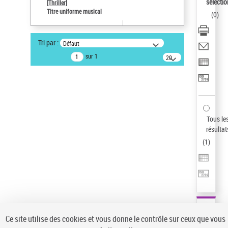
Sauvegarder votre recherche
sélectio
[Thriller]
Titre uniforme musical
(
0
)
AFFINER
Type de notice d'autorité
Tri par :
Défaut
Œuvre
(1)
sur 1
20
résultats/page
Titre uniforme musical
(1)
Statut de la notice d’autorité
Pays
Auteur d’œuvre
Tous le
résultat
(
1
)
Ce site utilise des cookies et vous donne le contrôle sur ceux que vous