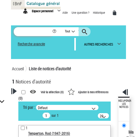
Panneau de gestion des cookies
Espace personnel
Aide
Une question ?
Historique
Tout
Recherche avancée
AUTRES RECHERCHES
Accueil
Liste de notices d’autorité
1
Notices d'autorité
Voir la sélection (
0
)
Ajouter à mes références
(
0
)
VOTRE RECHERCHE
RÉCUPÉRER
LES
Tri par :
Défaut
NOTICES
Recherche avancée dans les
sur 1
notices d’autorité
20
résultats/page
Œuvres liées à l'auteur :
1
Temperton, Rod (1947-2016)
Ma
Temperton, Rod (1947-2016)