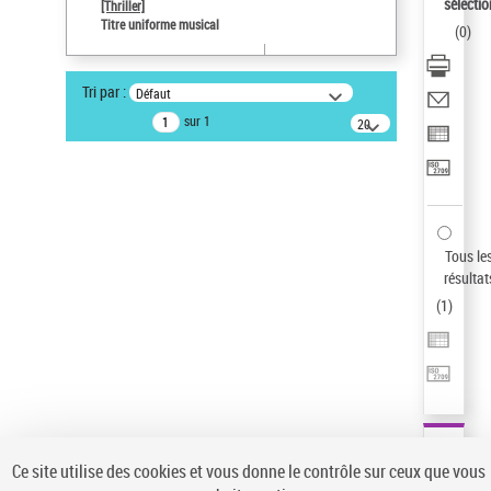
sélectio
[Thriller]
Auteur d’œuvre
Titre uniforme musical
(
0
)
Temperton, Rod (1947-2016)
Type de notice d'autorité
Tri par :
Défaut
Titre uniforme musical
sur 1
20
Œuvre
résultats/page
Sauvegarder votre recherche
AFFINER
Type de notice d'autorité
Tous le
Œuvre
(1)
résultat
Titre uniforme musical
(1)
(
1
)
Statut de la notice d’autorité
Pays
Auteur d’œuvre
Ce site utilise des cookies et vous donne le contrôle sur ceux que vous