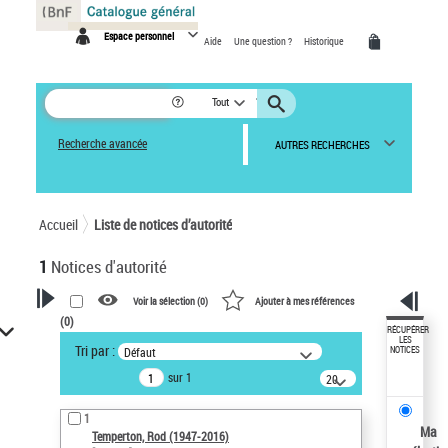
Panneau de gestion des cookies
Espace personnel
Aide
Une question ?
Historique
Tout
Recherche avancée
AUTRES RECHERCHES
Accueil
Liste de notices d’autorité
1
Notices d'autorité
Voir la sélection (
0
)
Ajouter à mes références
(
0
)
VOTRE RECHERCHE
RÉCUPÉRER
LES
Tri par :
Défaut
NOTICES
Recherche avancée dans les
sur 1
notices d’autorité
20
résultats/page
Œuvres liées à l'auteur :
1
Temperton, Rod (1947-2016)
Ma
Temperton, Rod (1947-2016)