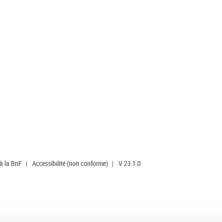
 à la BnF
|
Accessibilité (non conforme)
|
V 23.1.0