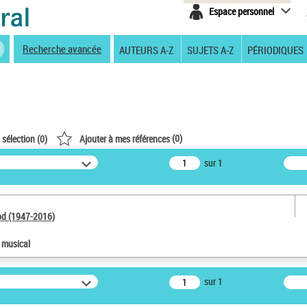
Espace personnel
Recherche avancée
AUTEURS A-Z
SUJETS A-Z
PÉRIODIQUES
(
0
)
 sélection (
0
)
Ajouter à mes références
sur 1
od (1947-2016)
e musical
sur 1