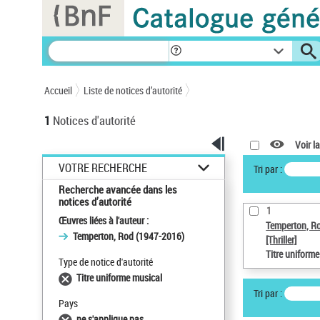
Panneau de gestion des cookies
Accueil
Liste de notices d’autorité
1
Notices d'autorité
Voir la
VOTRE RECHERCHE
Tri par :
Recherche avancée dans les
notices d’autorité
1
Œuvres liées à l'auteur :
Temperton, R
Temperton, Rod (1947-2016)
[Thriller]
Titre uniform
Type de notice d'autorité
Titre uniforme musical
Tri par :
Pays
ne s'applique pas