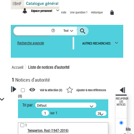
Panneau de gestion des cookies
Espace personnel
Aide
Une question ?
Historique
Tout
Recherche avancée
AUTRES RECHERCHES
Accueil
Liste de notices d’autorité
1
Notices d'autorité
Voir la sélection (
0
)
Ajouter à mes références
(
0
)
VOTRE RECHERCHE
RÉCUPÉRER
LES
Tri par :
Défaut
NOTICES
Recherche avancée dans les
sur 1
notices d’autorité
20
résultats/page
Œuvres liées à l'auteur :
1
Temperton, Rod (1947-2016)
Ma
Temperton, Rod (1947-2016)