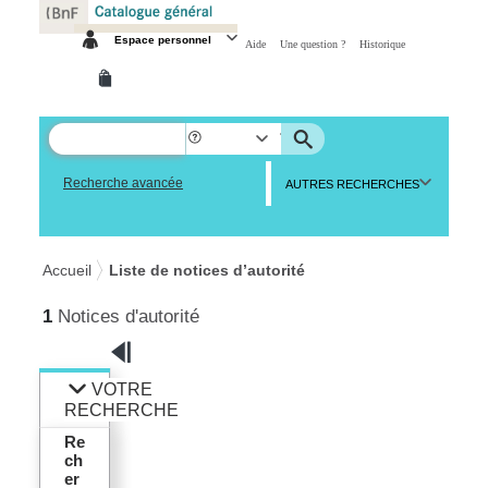
Panneau de gestion des cookies
Espace personnel
Aide
Une question ?
Historique
Recherche avancée
AUTRES RECHERCHES
Accueil
Liste de notices d’autorité
1
Notices d'autorité
VOTRE
RECHERCHE
Re
ch
er