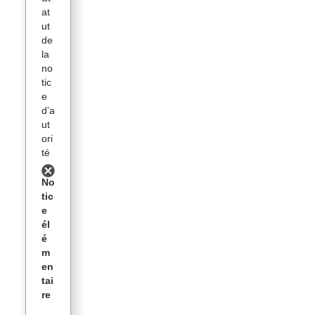
at
ut
de
la
no
tic
e
d’a
ut
ori
té
No
tic
e
él
é
m
en
tai
re