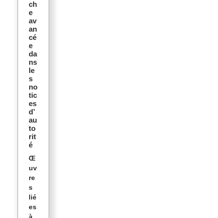
ch
e
av
an
cé
e
da
ns
le
s
no
tic
es
d’
au
to
rit
é
Œ
uv
re
s
lié
es
à