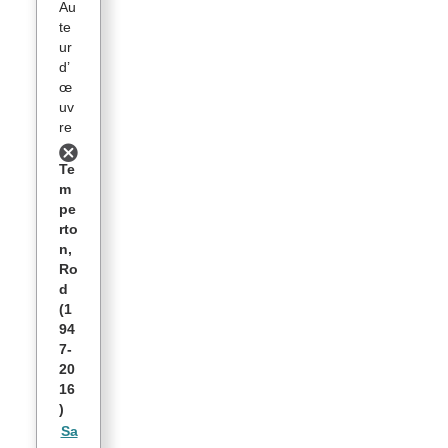
Au
te
ur
d’
œ
uv
re
Te
m
pe
rto
n,
Ro
d
(1
94
7-
20
16
)
Sa