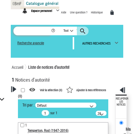
Panneau de gestion des cookies
Espace personnel
Aide
Une question ?
Historique
Tout
Recherche avancée
AUTRES RECHERCHES
Accueil
Liste de notices d’autorité
1
Notices d'autorité
Voir la sélection (
0
)
Ajouter à mes références
(
0
)
VOTRE RECHERCHE
RÉCUPÉRER
LES
Tri par :
Défaut
NOTICES
Recherche avancée dans les
sur 1
notices d’autorité
20
résultats/page
Œuvres liées à l'auteur :
1
Temperton, Rod (1947-2016)
Ma
Temperton, Rod (1947-2016)