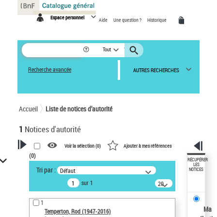
Panneau de gestion des cookies
Espace personnel
Aide
Une question ?
Historique
Tout
Recherche avancée
AUTRES RECHERCHES
Accueil
Liste de notices d’autorité
1
Notices d'autorité
Voir la sélection (
0
)
Ajouter à mes références
(
0
)
VOTRE RECHERCHE
RÉCUPÉRER
LES
Tri par :
Défaut
NOTICES
Recherche avancée dans les
sur 1
notices d’autorité
20
résultats/page
Œuvres liées à l'auteur :
1
Temperton, Rod (1947-2016)
Ma
Temperton, Rod (1947-2016)