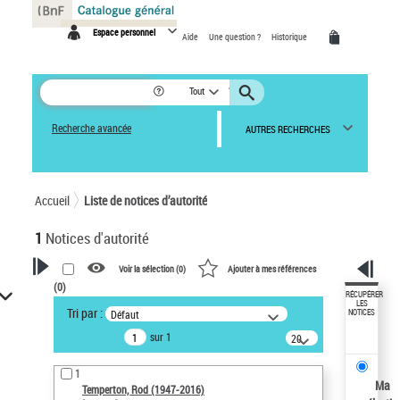
Panneau de gestion des cookies
Espace personnel
Aide
Une question ?
Historique
Tout
Recherche avancée
AUTRES RECHERCHES
Accueil
Liste de notices d’autorité
1
Notices d'autorité
Voir la sélection (
0
)
Ajouter à mes références
(
0
)
VOTRE RECHERCHE
RÉCUPÉRER
LES
Tri par :
Défaut
NOTICES
Recherche avancée dans les
sur 1
notices d’autorité
20
résultats/page
Œuvres liées à l'auteur :
1
Temperton, Rod (1947-2016)
Ma
Temperton, Rod (1947-2016)