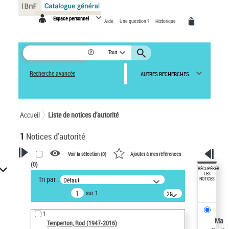
Panneau de gestion des cookies
Espace personnel
Aide
Une question ?
Historique
Tout
Recherche avancée
AUTRES RECHERCHES
Accueil
Liste de notices d’autorité
1
Notices d'autorité
Voir la sélection (
0
)
Ajouter à mes références
(
0
)
VOTRE RECHERCHE
RÉCUPÉRER
LES
Tri par :
Défaut
NOTICES
Recherche avancée dans les
sur 1
notices d’autorité
20
résultats/page
Œuvres liées à l'auteur :
1
Temperton, Rod (1947-2016)
Ma
Temperton, Rod (1947-2016)