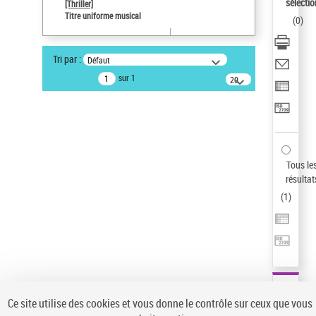
sélectio
[Thriller]
Type de notice d'autorité
Titre uniforme musical
(
0
)
Œuvre
Titre uniforme musical
Sauvegarder votre recherche
Tri par :
Défaut
sur 1
20
AFFINER
résultats/page
Type de notice d'autorité
Œuvre
(1)
Titre uniforme musical
(1)
Tous le
Statut de la notice d’autorité
résultat
Pays
(
1
)
Auteur d’œuvre
Ce site utilise des cookies et vous donne le contrôle sur ceux que vous