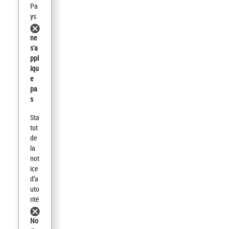
Pa
ys
ne
s'a
ppl
iqu
e
pa
s
Sta
tut
de
la
not
ice
d’a
uto
rité
No