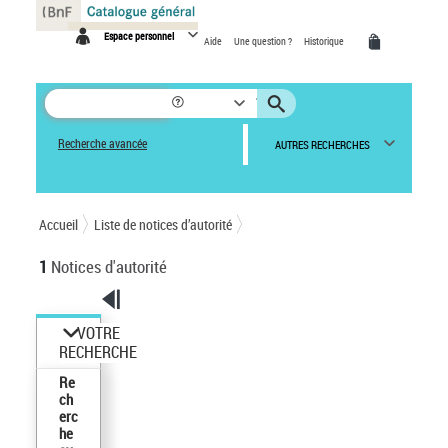
Espace personnel
Aide
Une question ?
Historique
Recherche avancée
AUTRES RECHERCHES
Accueil
Liste de notices d’autorité
1
Notices d'autorité
VOTRE
RECHERCHE
Re
ch
erc
he