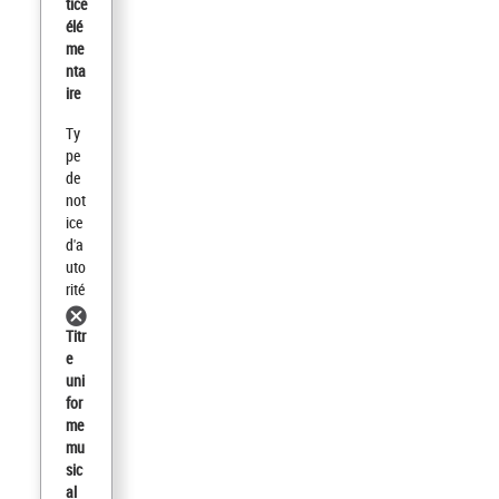
tice
élé
me
nta
ire
Ty
pe
de
not
ice
d'a
uto
rité
Titr
e
uni
for
me
mu
sic
al