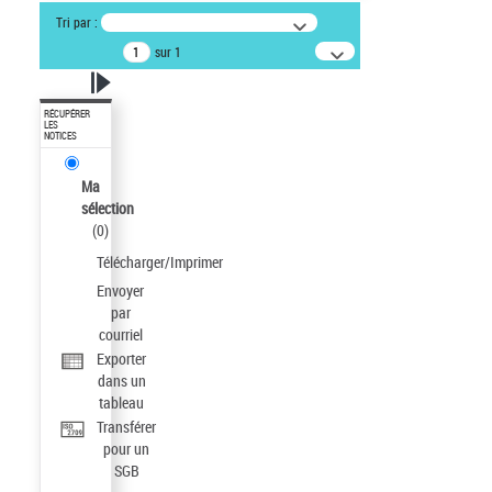
Tri par :
sur 1
RÉCUPÉRER
LES
NOTICES
Ma
sélection
(
0
)
Télécharger/Imprimer
Envoyer
par
courriel
Exporter
dans un
tableau
Transférer
pour un
SGB