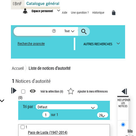
Panneau de gestion des cookies
Espace personnel
Aide
Une question ?
Historique
Tout
Recherche avancée
AUTRES RECHERCHES
Accueil
Liste de notices d’autorité
1
Notices d'autorité
Voir la sélection (
0
)
Ajouter à mes références
(
0
)
VOTRE RECHERCHE
RÉCUPÉRER
LES
Tri par :
Défaut
NOTICES
Recherche avancée dans les
sur 1
notices d’autorité
20
résultats/page
Œuvres liées à l'auteur :
1
Paco de Lucía (1947-2014)
Ma
Paco de Lucía (1947-2014)