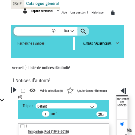
Panneau de gestion des cookies
Espace personnel
Aide
Une question ?
Historique
Tout
Recherche avancée
AUTRES RECHERCHES
Accueil
Liste de notices d’autorité
1
Notices d'autorité
Voir la sélection (
0
)
Ajouter à mes références
(
0
)
VOTRE RECHERCHE
RÉCUPÉRER
LES
Tri par :
Défaut
NOTICES
Recherche avancée dans les
sur 1
notices d’autorité
20
résultats/page
Œuvres liées à l'auteur :
1
Temperton, Rod (1947-2016)
Ma
Temperton, Rod (1947-2016)