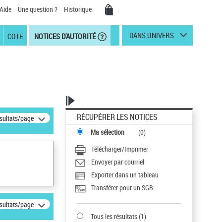
Aide
Une question ?
Historique
DANS UNIVERS
COTE
NOTICES D'AUTORITÉ
RÉCUPÉRER LES NOTICES
ésultats/page
Ma sélection
(
0
)
Télécharger/Imprimer
Envoyer par courriel
Exporter dans un tableau
Transférer pour un SGB
ésultats/page
Tous les résultats
(
1
)