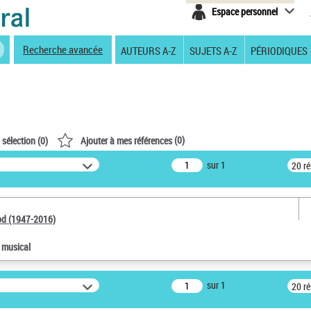
Espace personnel
Recherche avancée
AUTEURS A-Z
SUJETS A-Z
PÉRIODIQUES
(
0
)
 sélection (
0
)
Ajouter à mes références
sur 1
20 r
od (1947-2016)
e musical
sur 1
20 r