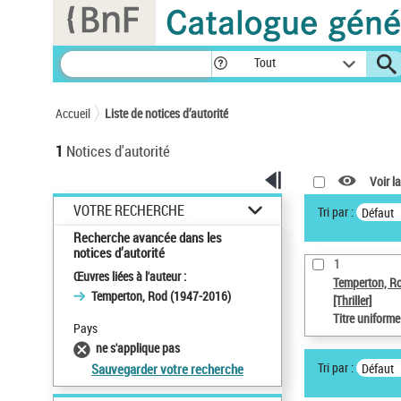
Panneau de gestion des cookies
Tout
Accueil
Liste de notices d’autorité
1
Notices d'autorité
Voir la
VOTRE RECHERCHE
Tri par :
Défaut
Recherche avancée dans les
notices d’autorité
1
Œuvres liées à l'auteur :
Temperton, R
Temperton, Rod (1947-2016)
[Thriller]
Titre uniform
Pays
ne s'applique pas
Tri par :
Défaut
Sauvegarder votre recherche