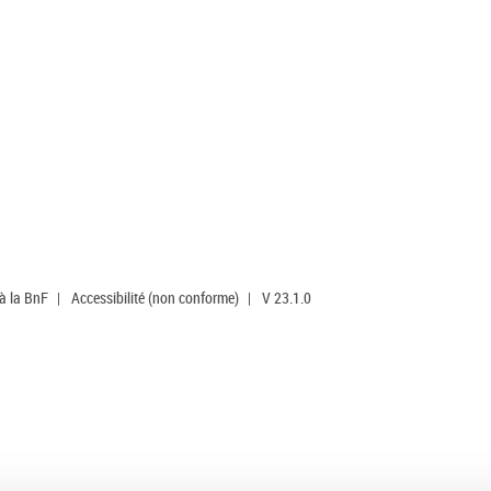
 à la BnF
|
Accessibilité (non conforme)
|
V 23.1.0