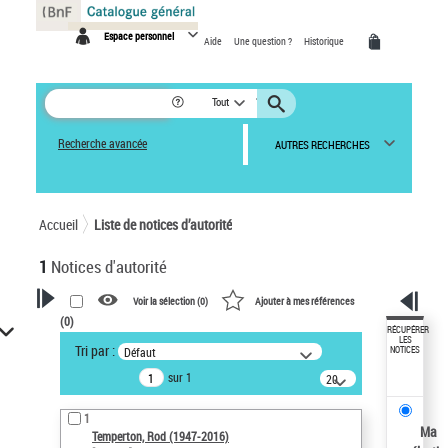
Panneau de gestion des cookies
Espace personnel
Aide
Une question ?
Historique
Tout
Recherche avancée
AUTRES RECHERCHES
Accueil
Liste de notices d’autorité
1
Notices d'autorité
Voir la sélection (
0
)
Ajouter à mes références
(
0
)
VOTRE RECHERCHE
RÉCUPÉRER
LES
Tri par :
Défaut
NOTICES
Recherche avancée dans les
sur 1
notices d’autorité
20
résultats/page
Œuvres liées à l'auteur :
1
Temperton, Rod (1947-2016)
Ma
Temperton, Rod (1947-2016)