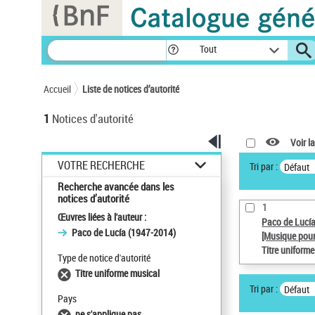
Panneau de gestion des cookies
Tout
Accueil
Liste de notices d’autorité
1
Notices d'autorité
Voir la
VOTRE RECHERCHE
Tri par :
Défaut
Recherche avancée dans les
notices d’autorité
1
Œuvres liées à l'auteur :
Paco de Lucí
Paco de Lucía (1947-2014)
[Musique pour
Titre uniform
Type de notice d'autorité
Titre uniforme musical
Tri par :
Défaut
Pays
ne s'applique pas