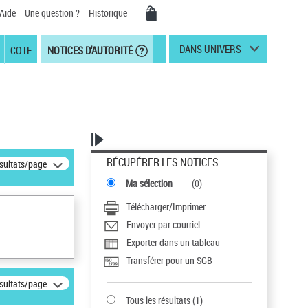
Aide
Une question ?
Historique
DANS UNIVERS
COTE
NOTICES D'AUTORITÉ
RÉCUPÉRER LES NOTICES
ésultats/page
Ma sélection
(
0
)
Télécharger/Imprimer
Envoyer par courriel
Exporter dans un tableau
Transférer pour un SGB
ésultats/page
Tous les résultats
(
1
)