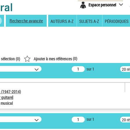
Espace personnel
Recherche avancée
AUTEURS A-Z
SUJETS A-Z
PÉRIODIQUES
(
0
)
 sélection (
0
)
Ajouter à mes références
sur 1
20 r
a (1947-2014)
 guitare]
e musical
sur 1
20 r