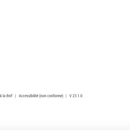
 à la BnF
|
Accessibilité (non conforme)
|
V 23.1.0