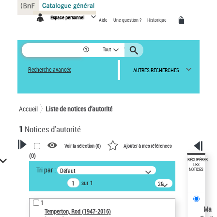
Panneau de gestion des cookies
Espace personnel
Aide
Une question ?
Historique
Tout
Recherche avancée
AUTRES RECHERCHES
Accueil
Liste de notices d’autorité
1
Notices d'autorité
Voir la sélection (
0
)
Ajouter à mes références
(
0
)
VOTRE RECHERCHE
RÉCUPÉRER
LES
Tri par :
Défaut
NOTICES
Recherche avancée dans les
sur 1
notices d’autorité
20
résultats/page
Œuvres liées à l'auteur :
1
Temperton, Rod (1947-2016)
Ma
Temperton, Rod (1947-2016)