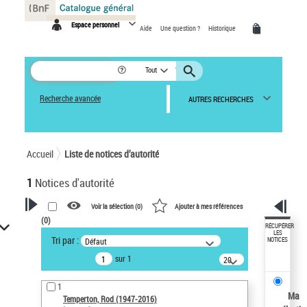
Panneau de gestion des cookies
Espace personnel
Aide
Une question ?
Historique
Tout
Recherche avancée
AUTRES RECHERCHES
Accueil
Liste de notices d’autorité
1
Notices d'autorité
Voir la sélection (
0
)
Ajouter à mes références
(
0
)
VOTRE RECHERCHE
RÉCUPÉRER
LES
Tri par :
Défaut
NOTICES
Recherche avancée dans les
sur 1
notices d’autorité
20
résultats/page
Œuvres liées à l'auteur :
1
Temperton, Rod (1947-2016)
Ma
Temperton, Rod (1947-2016)