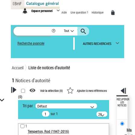
Panneau de gestion des cookies
Espace personnel
Aide
Une question ?
Historique
Tout
Recherche avancée
AUTRES RECHERCHES
Accueil
Liste de notices d’autorité
1
Notices d'autorité
Voir la sélection (
0
)
Ajouter à mes références
(
0
)
VOTRE RECHERCHE
RÉCUPÉRER
LES
Tri par :
Défaut
NOTICES
Recherche avancée dans les
sur 1
notices d’autorité
20
résultats/page
Œuvres liées à l'auteur :
1
Temperton, Rod (1947-2016)
Ma
Temperton, Rod (1947-2016)