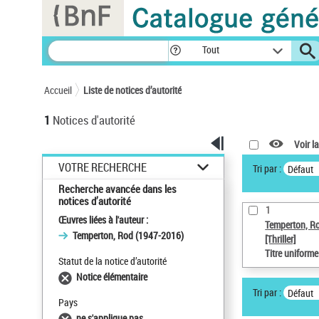
Panneau de gestion des cookies
Tout
Accueil
Liste de notices d’autorité
1
Notices d'autorité
Voir la
VOTRE RECHERCHE
Tri par :
Défaut
Recherche avancée dans les
notices d’autorité
1
Œuvres liées à l'auteur :
Temperton, R
Temperton, Rod (1947-2016)
[Thriller]
Titre uniform
Statut de la notice d’autorité
Notice élémentaire
Tri par :
Défaut
Pays
ne s'applique pas