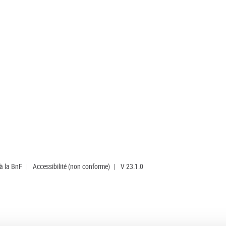
 à la BnF
|
Accessibilité (non conforme)
|
V 23.1.0