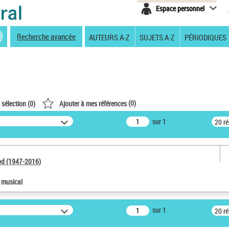
Espace personnel
Recherche avancée
AUTEURS A-Z
SUJETS A-Z
PÉRIODIQUES
(
0
)
 sélection (
0
)
Ajouter à mes références
sur 1
20 r
od (1947-2016)
e musical
sur 1
20 r