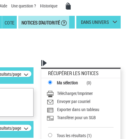
Aide
Une question ?
Historique
DANS UNIVERS
COTE
NOTICES D'AUTORITÉ
RÉCUPÉRER LES NOTICES
ésultats/page
Ma sélection
(
0
)
Télécharger/Imprimer
Envoyer par courriel
Exporter dans un tableau
Transférer pour un SGB
ésultats/page
Tous les résultats
(
1
)