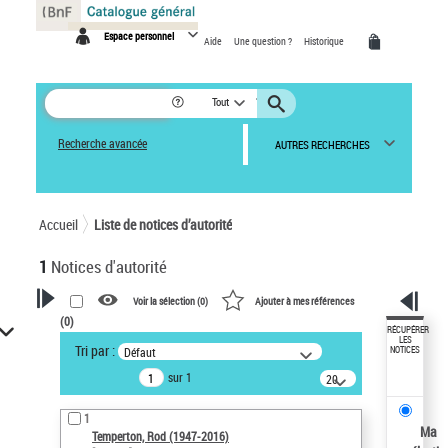
Panneau de gestion des cookies
Espace personnel
Aide
Une question ?
Historique
Tout
Recherche avancée
AUTRES RECHERCHES
Accueil
Liste de notices d’autorité
1
Notices d'autorité
Voir la sélection (
0
)
Ajouter à mes références
(
0
)
VOTRE RECHERCHE
RÉCUPÉRER
LES
Tri par :
Défaut
NOTICES
Recherche avancée dans les
sur 1
notices d’autorité
20
résultats/page
Œuvres liées à l'auteur :
1
Temperton, Rod (1947-2016)
Ma
Temperton, Rod (1947-2016)