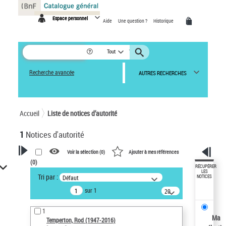
Panneau de gestion des cookies
Espace personnel
Aide
Une question ?
Historique
Tout
Recherche avancée
AUTRES RECHERCHES
Accueil
Liste de notices d’autorité
1
Notices d'autorité
Voir la sélection (
0
)
Ajouter à mes références
(
0
)
VOTRE RECHERCHE
RÉCUPÉRER
LES
Tri par :
Défaut
NOTICES
Recherche avancée dans les
sur 1
notices d’autorité
20
résultats/page
Œuvres liées à l'auteur :
1
Temperton, Rod (1947-2016)
Ma
Temperton, Rod (1947-2016)