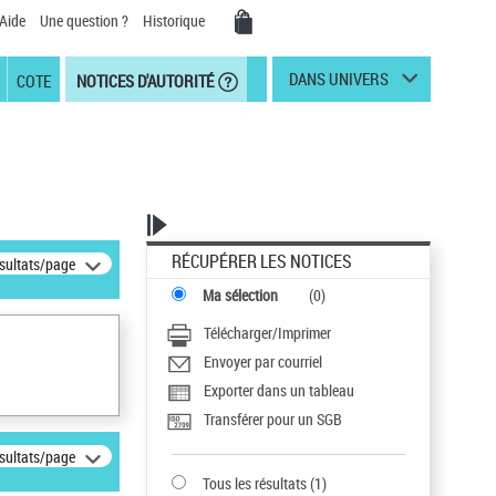
Aide
Une question ?
Historique
DANS UNIVERS
COTE
NOTICES D'AUTORITÉ
RÉCUPÉRER LES NOTICES
ésultats/page
Ma sélection
(
0
)
Télécharger/Imprimer
Envoyer par courriel
Exporter dans un tableau
Transférer pour un SGB
ésultats/page
Tous les résultats
(
1
)