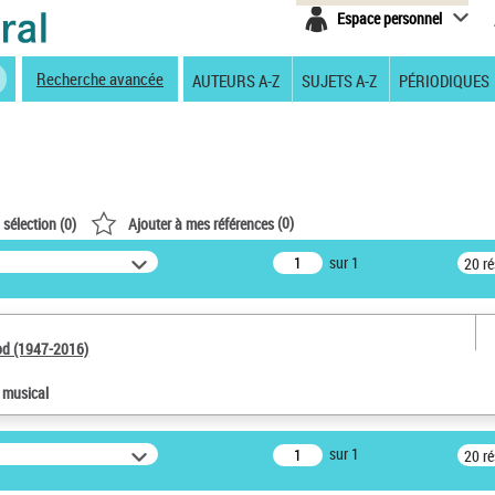
Espace personnel
Recherche avancée
AUTEURS A-Z
SUJETS A-Z
PÉRIODIQUES
(
0
)
 sélection (
0
)
Ajouter à mes références
sur 1
20 r
od (1947-2016)
e musical
sur 1
20 r