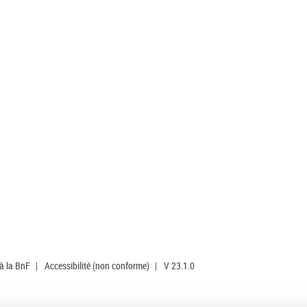
 à la BnF
|
Accessibilité (non conforme)
|
V 23.1.0