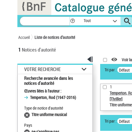
Panneau de gestion des cookies
Tout
Accueil
Liste de notices d’autorité
1
Notices d'autorité
Voir la
VOTRE RECHERCHE
Tri par :
Défaut
Recherche avancée dans les
notices d’autorité
1
Œuvres liées à l'auteur :
Temperton, R
Temperton, Rod (1947-2016)
[Thriller]
Titre uniform
Type de notice d'autorité
Titre uniforme musical
Tri par :
Défaut
Pays
ne s'applique pas