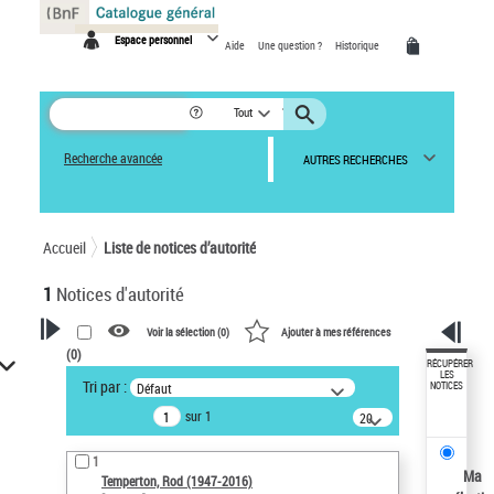
Panneau de gestion des cookies
Espace personnel
Aide
Une question ?
Historique
Tout
Recherche avancée
AUTRES RECHERCHES
Accueil
Liste de notices d’autorité
1
Notices d'autorité
Voir la sélection (
0
)
Ajouter à mes références
(
0
)
VOTRE RECHERCHE
RÉCUPÉRER
LES
Tri par :
Défaut
NOTICES
Recherche avancée dans les
sur 1
notices d’autorité
20
résultats/page
Œuvres liées à l'auteur :
1
Temperton, Rod (1947-2016)
Ma
Temperton, Rod (1947-2016)