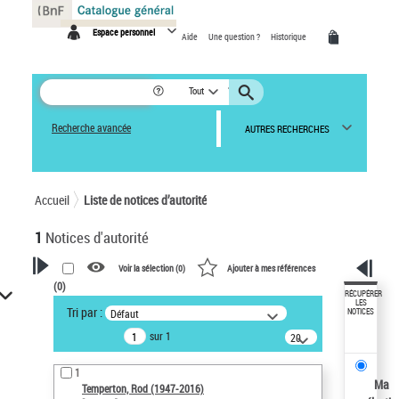
Panneau de gestion des cookies
Espace personnel
Aide
Une question ?
Historique
Tout
Recherche avancée
AUTRES RECHERCHES
Accueil
Liste de notices d’autorité
1
Notices d'autorité
Voir la sélection (
0
)
Ajouter à mes références
(
0
)
VOTRE RECHERCHE
RÉCUPÉRER
LES
Tri par :
Défaut
NOTICES
Recherche avancée dans les
sur 1
notices d’autorité
20
résultats/page
Œuvres liées à l'auteur :
1
Temperton, Rod (1947-2016)
Ma
Temperton, Rod (1947-2016)