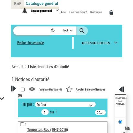
Panneau de gestion des cookies
Espace personnel
Aide
Une question ?
Historique
Tout
Recherche avancée
AUTRES RECHERCHES
Accueil
Liste de notices d’autorité
1
Notices d'autorité
Voir la sélection (
0
)
Ajouter à mes références
(
0
)
VOTRE RECHERCHE
RÉCUPÉRER
LES
Tri par :
Défaut
NOTICES
Recherche avancée dans les
sur 1
notices d’autorité
20
résultats/page
Œuvres liées à l'auteur :
1
Temperton, Rod (1947-2016)
Ma
Temperton, Rod (1947-2016)